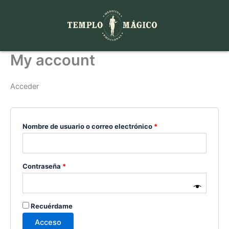
Ir
Obligatorio
Obligatorio
al
contenido
My account
Acceder
Nombre de usuario o correo electrónico
*
Contraseña
*
Recuérdame
Acceso