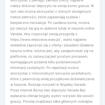
skorzystać z pełnego zakresu oferty, najpierw
należy dokonać depozytu na swoje konto gracza. W
tym celu można skorzystać z różnych dostępnych
metod płatności, które zapewniają szybkie i
bezpieczne transakcje. Po zasileniu konta, można
już cieszyć się grą w ulubione tytuły w kasynie online
Vavada. Aby rozpocząć swoją przygodę z
https://www.wiezowce.waw.pl/ , warto najpierw
dokładnie zapoznać się z ofertą i zasadami działania
kasyna online. Istotne jest, aby zarejestrować się na
platformie, co zazwyczaj jest prostym procesem,
wymagającym podania kilku podstawowych
informacji osobistych. Po rejestracji można
skorzystać z różnorodnych bonusów powitalnych,
które z pewnością umilą początkowe doświadczenia
w kasynie. Rodzaje rozrywki w Wypłaty Vavada
Przez internet Bonus bez depozytu Vavada Bez
wpłacania oferuje bogaty wybór rozrywki dla swoich
graczy. Poniżej znajdziesz kilka głównych rodzajów