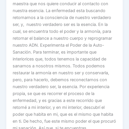
maestra que nos quiere conducir al contacto con
nuestra esencia. La enfermedad esta buscando
retornarnos a la consciencia de nuestro verdadero
ser, y, nuestro verdadero ser es la esencia. En la
cual, se encuentra todo el poder y la armonía, para
retornar el balance a nuestro cuerpo y reprogramar
nuestro ADN. Experimenta el Poder de la Auto-
Sanación. Para terminar, es importante que
interiorices que, todos tenemos la capacidad de
sanarnos a nosotros mismos. Todos podemos
restaurar la armonía en nuestro ser y conservarla,
pero, para hacerlo, debemos reconectarnos con
nuestro verdadero ser, la esencia. Por experiencia
propia, se que es recorrer el proceso de la
enfermedad, y es gracias a este recorrido que
retorné a mi interior, y en mi interior, descubrí el
poder que habita en mi, que es el mismo que habita
en ti. De hecho, fue este mismo poder el que procuró
mi sanación. Así que, si te encuentras