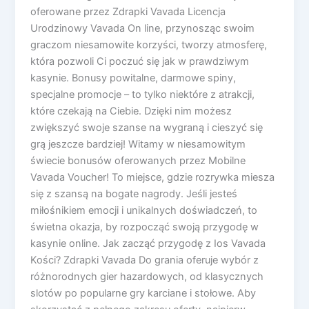
oferowane przez Zdrapki Vavada Licencja
Urodzinowy Vavada On line, przynosząc swoim
graczom niesamowite korzyści, tworzy atmosferę,
która pozwoli Ci poczuć się jak w prawdziwym
kasynie. Bonusy powitalne, darmowe spiny,
specjalne promocje – to tylko niektóre z atrakcji,
które czekają na Ciebie. Dzięki nim możesz
zwiększyć swoje szanse na wygraną i cieszyć się
grą jeszcze bardziej! Witamy w niesamowitym
świecie bonusów oferowanych przez Mobilne
Vavada Voucher! To miejsce, gdzie rozrywka miesza
się z szansą na bogate nagrody. Jeśli jesteś
miłośnikiem emocji i unikalnych doświadczeń, to
świetna okazja, by rozpocząć swoją przygodę w
kasynie online. Jak zacząć przygodę z Ios Vavada
Kości? Zdrapki Vavada Do grania oferuje wybór z
różnorodnych gier hazardowych, od klasycznych
slotów po popularne gry karciane i stołowe. Aby