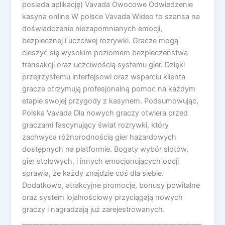
posiada aplikację) Vavada Owocowe Odwiedzenie
kasyna online W polsce Vavada Wideo to szansa na
doświadczenie niezapomnianych emocji,
bezpiecznej i uczciwej rozrywki. Gracze mogą
cieszyć się wysokim poziomem bezpieczeństwa
transakcji oraz uczciwością systemu gier. Dzięki
przejrzystemu interfejsowi oraz wsparciu klienta
gracze otrzymują profesjonalną pomoc na każdym
etapie swojej przygody z kasynem. Podsumowując,
Polska Vavada Dla nowych graczy otwiera przed
graczami fascynujący świat rozrywki, który
zachwyca różnorodnością gier hazardowych
dostępnych na platformie. Bogaty wybór slotów,
gier stołowych, i innych emocjonujących opcji
sprawia, że każdy znajdzie coś dla siebie.
Dodatkowo, atrakcyjne promocje, bonusy powitalne
oraz system lojalnościowy przyciągają nowych
graczy i nagradzają już zarejestrowanych.
___________________________________________________